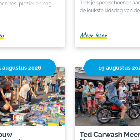
Trek je speelschoenen aan
chines, plezier en nog
de leukste kidsdag van d
!
en
Meer lezen
5 augustus 2026
19 augustus 20
Bouw
Ted Carwash Meer