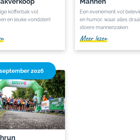
bakverkoop
Mannen
ige kofferbak vol
Een evenement vol belevi
gen en leuke vondsten!
en humor, waar alles draa
stoere mannenzaken.
en
Meer lezen
 september 2026
ghrun