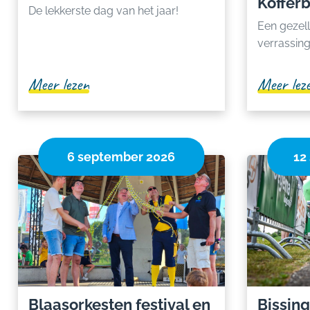
Koffer
De lekkerste dag van het jaar!
Een gezell
verrassin
Meer lezen
Meer lez
6 september 2026
12
Blaasorkesten festival en
Bissin