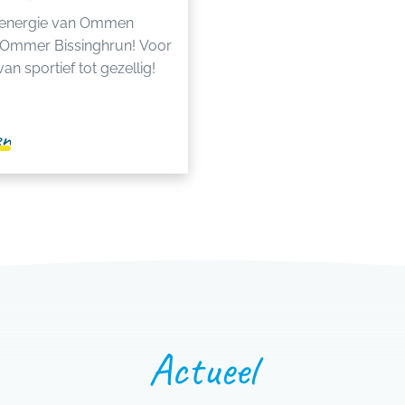
 energie van Ommen
e Ommer Bissinghrun! Voor
an sportief tot gezellig!
en
Actueel