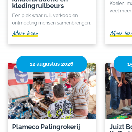
Koeien, ma
kledingruilbeurs
veel meer
Een plek waar ruil, verkoop en
ontmoeting mensen samenbrengen.
Meer lezen
Meer lez
12 augustus 2026
1
Plameco Palingrokerij
Juizt 