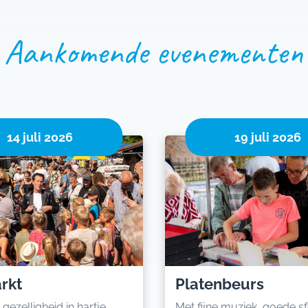
Aankomende evenementen
14 juli 2026
19 juli 2026
rkt
Platenbeurs
 gezelligheid in hartje
Met fijne muziek, goede s