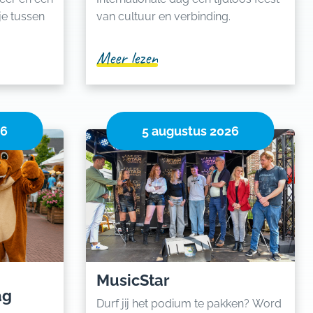
 je tussen
van cultuur en verbinding.
Meer lezen
26
5 augustus 2026
MusicStar
ag
Durf jij het podium te pakken? Word