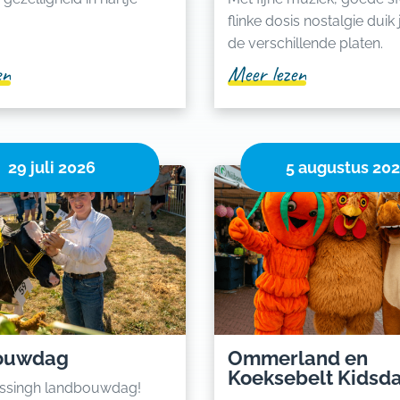
flinke dosis nostalgie duik
de verschillende platen.
en
Meer lezen
29 juli 2026
5 augustus 20
ouwdag
Ommerland en
Koeksebelt Kidsd
ssingh landbouwdag!