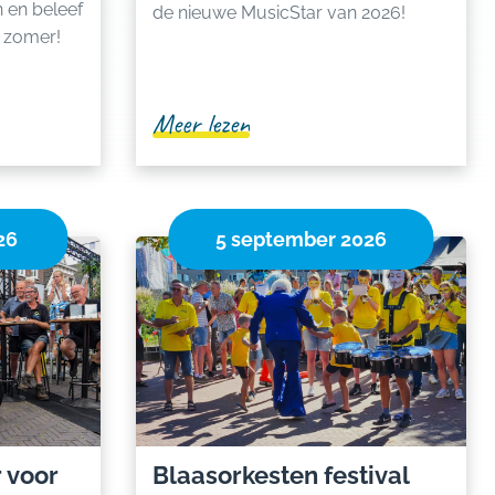
 en beleef
de nieuwe MusicStar van 2026!
e zomer!
Meer lezen
26
5 september 2026
 voor
Blaasorkesten festival