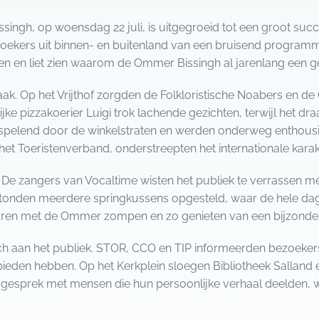
ssingh, op woensdag 22 juli, is uitgegroeid tot een groot su
oekers uit binnen- en buitenland van een bruisend program
n en liet zien waarom de Ommer Bissingh al jarenlang een ge
ak. Op het Vrijthof zorgden de Folkloristische Noabers en de
ijke pizzakoerier Luigi trok lachende gezichten, terwijl het dr
spelend door de winkelstraten en werden onderweg enthousias
et Toeristenverband, onderstreepten het internationale karak
 De zangers van Vocaltime wisten het publiek te verrassen me
stonden meerdere springkussens opgesteld, waar de hele da
ren met de Ommer zompen en zo genieten van een bijzondere
ch aan het publiek. STOR, CCO en TIP informeerden bezoekers 
ieden hebben. Op het Kerkplein sloegen Bibliotheek Salland
gesprek met mensen die hun persoonlijke verhaal deelden, 